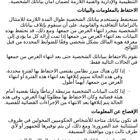
التنظيمية والإدارية والفنية اللازمة لضمان أمان بياناتك الشخصية
.
الاحتفاظ بالمعلومات والبيانات
سنحتفظ ونستخدم بياناتك الشخصية طوال المدة اللازمة للامتثال
بالتزاماتنا التعاقدية والقانونية. على أن سنقوم بإتلاف بياناتك
الشخصية بمجرد انتهاء الغرض من جمعها. ومع ذلك، قد نحتفظ بهذه
البيانات بعد انتهاء الغرض من جمعها إذا تمت إزالة كل ما يؤدي إلى
معرفة هوية المالك بشكل شخصي وفقًا للضوابط المحددة من قبل
اللوائح
.
نقوم بالاحتفاظ ببياناتك الشخصية حتى بعد انتهاء الغرض من جمعها
في الحالات التالية فقط
:
·
إذا كان هناك مبرر نظامي يقتضي الاحتفاظ بها لفترة محددة،
وفي هذه الحالة سيتم إتلافها بعد انتهاء هذه الفترة أو انتهاء
الغرض من جمعها، أيهما أطول
.
·
إذا كانت البيانات الشخصية مرتبطة ارتباطًا وثيقًا بقضية أمام
هيئة قضائية وكان الاحتفاظ بها مطلوبًا لهذا الغرض، وفي هذه
الحالة يتم إتلافها بعد الانتهاء من الإجراءات القضائية للقضية
.
الإفصاح عن المعلومات
قد تكون بياناتك متاحة للأشخاص الحكوميين المخولين في ظروف
استثنائية عند الضرورة؛ ومع ذلك، لن يتم توفيرها للجمهور أو لأي
طرف ثالث دون موافقتك المسبقة
.