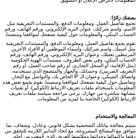
المعلومات لأغراض الإعلان أو التسويق.
بصفتك زائرًا:
نجمع تفاصيل العمل، ومعلومات الدفع، والمستندات التعريفية مثل
الاسم، واسم شركتك، عنوان البريد الإلكتروني، ورقم الهاتف، ورقم
الحساب البنكي، والمعلومات حول كيفية تصفحك لمواقعنا ومنصتنا
.
نقوم بجمع تفاصيل العمل، ومعلومات الدفع، والمستندات التعريفية
مثل اسمك، واسم شركتك، وأسماء الموظفين أو الأفراد الآخرين
المرتبطين بعملك، وعنوان البريد الإلكتروني، ورقم الهاتف، ورقم
الحساب البنكي، وفي بعض الظروف، مستندات الهوية الحكومية
(مثل الإقامة، أو السجل التجاري، أو رقم صاحب العمل، أو رقم
التعريف الضريبي)، وحسابك، والجهاز والمتصفح الذي تستخدمه،
واتصالك الشبكي، وعنوان الـ
IP
الخاص بك، والتواصل مع التجار،
وتفاصيل حول كيفية تصفحك لمواقعنا ومنصتنا. نقوم بجمع بعض هذه
المعلومات باستخدام ملفات تعريف الارتباط (الكوكيز)، أو تقنيات
مشابهة مباشرة من جهازك. يرجى مراجعة سياسة ملفات تعريف
الارتباط (الكوكيز) الخاصة بنا لمزيد من المعلومات.
المعالجة والاستخدام
سيتم معالجة بياناتك الشخصية بشكل قانوني، وعادل، وشفاف، بما
يتوافق مع المصالح المشروعة، مع اتخاذ التدابير اللازمة للتحقق من
دقتها واكتمالها وحداثتها وملائمتها للغرض الذي جُمعت من أجله
.