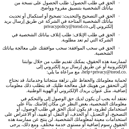
·
الحق في طلب الحصول: طلب الحصول على نسخة من
بياناتك الشخصية بتنسيق مقروء وواضح
.
·
الحق في التصحيح والتحديث: تصحيح أو استكمال أو تحديث
بياناتك الشخصية المتاحة في الشركة عن طريق إرسال بريد
إلكتروني إلى
.
privacypolicy@torod.co
·
الحق في طلب الإتلاف: طلب إتلاف بياناتك الشخصية في
الشركة التي لم تعد مطلوبة
.
·
الحق في سحب الموافقة: سحب موافقتك على معالجة بياناتك
الشخصية
.
لممارسة هذه الحقوق، يمكنك تقديم طلب من خلال بوابتنا
الإلكترونية أو عن طريق إرسال بريد إلكتروني إلى
.
help+privacy@torod.co
، مع مراعاة ما يلي
:
لحماية معلوماتك والحفاظ على نزاهة منتجاتنا وخدماتنا، قد نحتاج
إلى التحقق من هويتك قبل معالجة طلبك. قد يتطلب ذلك معلومات
إضافية، مثل عنوان بريدك الإلكتروني أو الهوية الوطنية
.
نعتقد أنه يجب أن يكون لديك حق الوصول إلى والتحكم في
معلوماتك الشخصية، بغض النظر عن مكان إقامتك. بناءً على
استخدامك لطرود، قد يكون لديك الحق في طلب الوصول، أو
التصحيح، أو التعديل، أو الحذف، أو النقل، أو تقييد، أو الاعتراض على
استخدامات معينة لمعلوماتك الشخصية. لن ينتج عن ممارسة هذه
الحقوق رسوم إضافية أو مستوى خدمة مختلف. ومع ذلك، يرجى