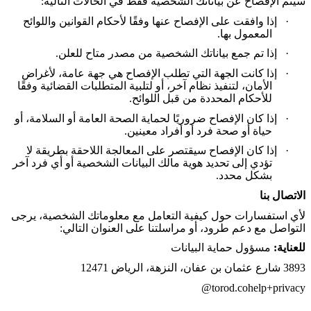
سيتم الإفصاح عن بياناتك الشخصية فقط في الحالات التالية
:
·
إذا وافقت على الإفصاح عنها وفقًا لأحكام القوانين واللوائح
المعمول بها
.
·
إذا تم جمع بياناتك الشخصية من مصدر متاح للعلن
.
·
إذا كانت الجهة التي تطلب الإفصاح هي جهة عامة، لأغراض
الأمان، لتنفيذ نظام آخر، أو لتلبية المتطلبات القضائية وفقًا
للأحكام المحددة من قبل اللوائح
.
·
إذا كان الإفصاح ضروريًا لحماية الصحة العامة أو السلامة، أو
حياة أو صحة فرد أو أفراد معينين
.
·
إذا كان الإفصاح سيقتصر على المعالجة اللاحقة بطريقة لا
تؤدي إلى تحديد هوية مالك البيانات الشخصية أو أي فرد آخر
بشكل محدد
.
الاتصال بنا
لأي استفسارات حول كيفية التعامل مع معلوماتك الشخصية، يرجى
التواصل مع دعم طرود، أو مراسلتنا على العنوان التالي
:
للعناية:
مسؤول حماية البيانات
3893
شارع عثمان بن عفان، النزهة، الرياض 12471
@torod.co
help+privacy