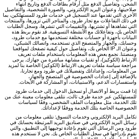
الشحن، وتفاصيل الدفع مثل أرقام بطاقات الدفع وتاريخ انتهاء
صلاحيتها، وعنوان البريد الإلكتروني، والصورة الشخصية، والتفاصيل
الأخرى التي تقدمها عند التسجيل في خدمات طرود للمستهلكين، بما
في ذلك التفاعلات مع تجار طرود، والمتاجر التي تزورها، والمنتجات
التي تشاهدها أو تشتريها، والتقييمات التي تنشرها، وسجل الطلبات
الخاص بك، وتفاعلاتك مع الأنشطة التسويقية. قد نقوم بربط هذه
البيانات بأجهزة أو حسابات مختلفة تستخدمها مع خدمات طرود،
وحسابك، والجهاز والمتصفح الذي تستخدمه، واتصالك الشبكي،
وعنوان الـ
IP
الخاص بك، وتفاصيل حول كيفية تصفحك لمواقعنا
ومنصتنا. نجمع بعض هذه المعلومات باستخدام ملفات تعريف
الارتباط (الكوكيز)، أو تقنيات مشابهة مباشرة من جهازك. يرجى
مراجعة سياسة ملفات تعريف الارتباط (الكوكيز) الخاصة بنا لمزيد
من المعلومات، وإعداداتك وتفضيلاتك في طرود ومع تجارنا،
بالإضافة إلى إعدادات الخصوصية في المتصفح والجهاز،
واستفسارات الدعم، والاستبيانات، أو المشاركة في الأبحاث
.
إذا قمت بربط أو الاتصال أو تسجيل الدخول إلى خدمات طرود
للمستهلكين عبر خدمة طرف ثالث، نتلقى معلومات معينة عنك من
تلك الخدمة، مثل معلومات الملف الشخصي، وفقًا لسياسات
الخصوصية الخاصة بتلك الخدمة ووفقًا لإعداداتك
.
تكامل البريد الإلكتروني وخدمات التسوق: نتلقى معلومات من
رسائل البريد الإلكتروني في صناديق البريد المرتبطة بحسابك في
طرود ومن الرسائل التي تقوم بإعادة توجيهها إلى التطبيق، والتي
نقوم بإدراجها في سجل الطلبات الخاص بك. نحن لا نستخدم هذه