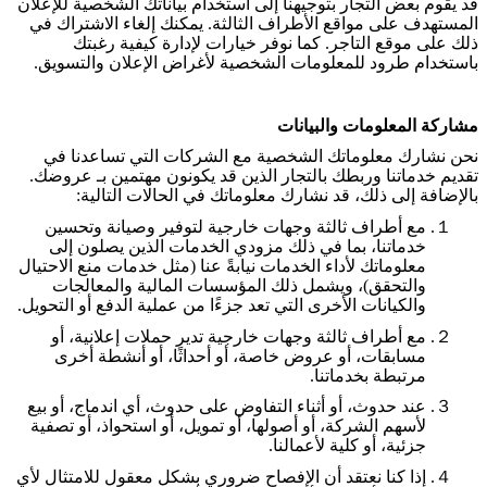
قد يقوم بعض التجار بتوجيهنا إلى استخدام بياناتك الشخصية للإعلان
المستهدف على مواقع الأطراف الثالثة. يمكنك إلغاء الاشتراك في
ذلك على موقع التاجر. كما نوفر خيارات لإدارة كيفية رغبتك
باستخدام طرود للمعلومات الشخصية لأغراض الإعلان والتسويق
.
مشاركة المعلومات والبيانات
نحن نشارك معلوماتك الشخصية مع الشركات التي تساعدنا في
تقديم خدماتنا وربطك بالتجار الذين قد يكونون مهتمين بـ عروضك.
بالإضافة إلى ذلك، قد نشارك معلوماتك في الحالات التالية
:
１.
مع أطراف ثالثة وجهات خارجية لتوفير وصيانة وتحسين
خدماتنا، بما في ذلك مزودي الخدمات الذين يصلون إلى
معلوماتك لأداء الخدمات نيابةً عنا (مثل خدمات منع الاحتيال
والتحقق)، ويشمل ذلك المؤسسات المالية والمعالجات
والكيانات الأخرى التي تعد جزءًا من عملية الدفع أو التحويل
.
２.
مع أطراف ثالثة وجهات خارجية تدير حملات إعلانية، أو
مسابقات، أو عروض خاصة، أو أحداثًا، أو أنشطة أخرى
مرتبطة بخدماتنا
.
３.
عند حدوث، أو أثناء التفاوض على حدوث، أي اندماج، أو بيع
لأسهم الشركة،
أو أصولها، أو تمويل، أو استحواذ، أو تصفية
جزئية،
أو كلية لأعمالنا
.
４.
إذا كنا نعتقد أن الإفصاح ضروري بشكل معقول للامتثال لأي