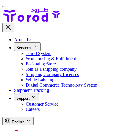
About Us
Services
Torod System
Warehousing & Fulfillment
Packaging Store
Join as a shipping company
Shipping Company Licenses
White Labeling
Digital Commerce Technology System
Shipment Tracking
Support
Customer Service
Careers
English