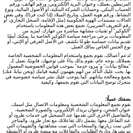
المرتبطين بعملك، وعنوان البريد الإلكتروني، ورقم الهاتف، ورقم
الحساب البنكي، وحسابات الشركة البنكية، أو الأصول المالية، ونوع
النشاط، ورقم هوية العمل، وتاريخ الميلاد (إذا كنت فردًا)، وفي بعض
الحالات مستندات الهوية الحكومية (مثل الإقامة، السجل التجاري، أو
رقم التعريف الضريبي). نجمع بعض هذه المعلومات باستخدام
“الكوكيز” أو تقنيات مشابهة مباشرة من جهازك. لمزيد من
المعلومات، يرجى مراجعة سياسة الكوكيز الخاصة بنا. يمكنك أيضًا
تقديم بيانات حساسة طوعًا تكشف عن الأصل العرقي أو الإثني، أو
نوع الجنس الخاص بمالك العمل
.
لدعم أعمالك، نقوم بجمع واستخدام المعلومات الشخصية الخاصة
بعملائك. بوجه عام، نقوم بذلك بناءً على توجيهك، قانونيًا، نعمل كـ
"معالج بيانات" و"مزود خدمة" بموجب قوانين الخصوصية المعمول
بها. يجب عليك التأكد من أنهم يفهمون كيفية قيامك (ونحن نيابةً عنك)
بجمع ومعالجة بياناتهم. كما يتوجب عليك نشر سياسة خصوصية في
متجرك توضح البيانات التي تقوم بجمعها، وكيفية
بصفتك عميلًا:
نقوم بجمع المعلومات الشخصية ومعلومات الاتصال مثل اسمك،
عنوان الشحن، وعنوان بريدك الإلكتروني، والصورة الشخصية،
والتفاصيل الأخرى التي تقدمها عند التسجيل في خدمات طرود أو
عند التفاعل معها، يشمل ذلك تفاعلاتك مع تجار طرود، والمتاجر
التي تمت زيارتها، والمنتجات التي تمت مشاهدتها، والتقييمات التي
تم نشرها، وتاريخ الطلبات، والتفاعلات مع منصة طرود أو الأنشطة