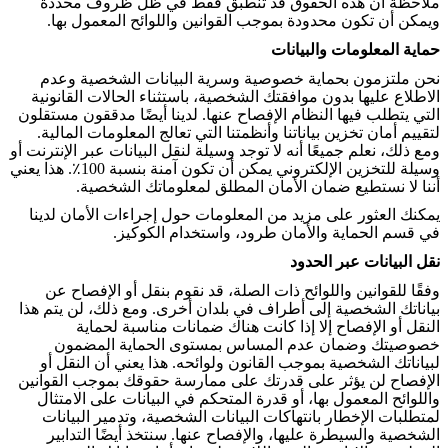
ملاحظة أن هذه الحقوق قد تنطبق فقط في ظل ظروف محددة
ويمكن أن تكون محدودة بموجب القوانين واللوائح المعمول بها
.
حماية المعلومات والبيانات
نحن ملتزمون بحماية خصوصية وسرية البيانات الشخصية وعدم
الاطلاع عليها بدون موافقتك الشخصية، باستثناء الحالات القانونية
التي يتطلب فيها النظام الإفصاح عنها. لدينا أيضًا مدققون مستقلون
لتقييم أمان تخزين بياناتنا وأنظمتنا التي تعالج المعلومات المالية.
ومع ذلك، نعلم جميعًا أنه لا توجد وسيلة لنقل البيانات عبر الإنترنت أو
وسيلة للتخزين الإلكتروني يمكن أن تكون آمنة بنسبة 100٪. هذا يعني
أننا لا نستطيع ضمان الأمان المطلق لمعلوماتك الشخصية
.
يمكنك العثور على مزيد من المعلومات حول إجراءات الأمان لدينا
في قسم الحماية والأمان طرود، واستخدام الكوكيز
.
نقل البيانات عبر الحدود
وفقًا للقوانين واللوائح ذات الصلة، قد نقوم بنقل أو الإفصاح عن
بياناتك الشخصية إلى أطراف في بلدان أخرى. ومع ذلك، لن يتم هذا
النقل أو الإفصاح إلا إذا كانت هناك ضمانات مناسبة لحماية
خصوصيتك وضمان عدم المساس بمستوى الحماية المضمون
لبياناتك الشخصية بموجب القانون ولوائحه. هذا يعني أن النقل أو
الإفصاح لن يؤثر على قدرتك على ممارسة حقوقك بموجب القوانين
واللوائح المعمول بها، أو قدرة المتحكم في البيانات على الامتثال
لمتطلبات الإخطار بانتهاكات البيانات الشخصية، وتدمير البيانات
الشخصية والسيطرة عليها، والإفصاح عنها. سنتخذ أيضًا التدابير