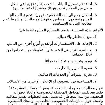
５.
إذا قد تم تسجيل البيانات الشخصية أو تخزينها في شكل
يجعل من الممكن تحديد هويتك مباشرةً أو غير مباشرة
.
６.
إذا كان جمع البيانات الشخصية ضروريًا لتحقيق المصالح
المشروعة، دون المساس بحقوقك ومصالحك، وبشرط عدم
معالجة البيانات الحساسة
.
لأغراض هذه السياسة، يقصد بالمصالح المشروعة ما يلي
:
１.
منع المخاطر والاحتيال
.
２.
الإجابة على الاستفسارات أو تقديم أنواع أخرى من الدعم
.
３.
مساعدة التجار في العثور على التطبيقات واستخدامها من
خلال خدماتنا
.
４.
توفير وتحسين منتجاتنا وخدماتنا
.
５.
تقديم التقارير والتحليلات
.
６.
تجربة الميزات أو الخدمات الإضافية
.
７.
المساعدة في التسويق، أو الإعلان، أو غيرها من الاتصالات
.
نقوم بمعالجة المعلومات الشخصية لبعض “المصالح المشروعة”
فقط بعد تقييم المخاطر المحتملة للخصوصية واتخاذ خطوات
للتخفيف من تلك المخاطر. قد تشمل هذه الخطوات تقديم شفافية
واضحة حول ممارسات الخصوصية الخاصة بنا، ومنحك السيطرة
على معلوماتك الشخصية، والحد من البيانات التي نجمعها ونحتفظ