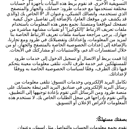
التسويقية الأخرى. قد نقوم بربط هذه البيانات بأجهزة أو حسابات
مختلفة تستخدمها مع خدمات طرود: حسابك، والجهاز والمتصفح
الذي تستخدمه، واتصالك الشبكي، وعنوان الـ
IP
الخاص بك (والذي
قد يكشف عن موقعك العام)، بالإضافة إلى تفاصيل حول كيفية
تصفحك لمواقعنا ومنصتنا. نجمع بعض هذه المعلومات باستخدام
ملفات تعريف الارتباط “(الكوكيز)” أو تقنيات مشابهة مباشرة من
جهازك. يرجى مراجعة سياسة ملفات تعريف الارتباط الخاصة بنا
لمزيد من المعلومات، وإعداداتك وتفضيلاتك في طرود ومع تجارنا،
بالإضافة إلى إعدادات الخصوصية الخاصة بالمتصفح والجهاز، أو من
خلال استفسارات الدعم، والاستبيانات، أو مشاركتك في الأبحاث
.
إذا قمت بربط أو الاتصال أو تسجيل الدخول إلى خدمات طرود
للمستهلكين عبر خدمة طرف ثالث، نتلقى معلومات معينة يتحكم
فيها ذلك الطرف، وفقًا لسياسات الخصوصية الخاصة به ووفقًا
لإعداداتك
.
تكامل البريد الإلكتروني وخدمات التسوق: نتلقى معلومات من
رسائل البريد الإلكتروني في صناديق البريد المرتبطة بحسابك على
منصة طرود ومن الرسائل التي تقوم بإعادة توجيهها إلى التطبيق،
والتي نقوم بإدراجها في سجل الطلبات الخاص بك. لا نستخدم هذه
المعلومات لأغراض الإعلان أو التسويق.
بصفتك مستهلكًا:
نقوم بجمع معلومات الحساب والتواصل مثل اسمك، وعنوان