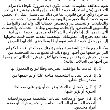
نقوم بمعالجة معلوماتك عندما يكون ذلك ضروريًا للوفاء بالالتزام
التعاقدي (مثل استخدام خدماتنا للدفع أو إجراء عملية شراء في أحد
متاجرنا) ولأي غرض قانوني، بما في ذلك على سبيل المثال لا الحصر،
تقديم خدماتنا، والتحقق من الهوية ومصادقتها، وتنفيذ الخدمات،
والتحليلات، والتحسينات، وتخصيص خدماتنا لك، والدعم، والتواصل،
والتسويق المخصص، والأبحاث، وتحسين وظائف الخدمات والخدمات
التي نقدمها لك. إذا كان أحد الشركاء أو مزودي الخدمة الذي لدينا
عقد معه يحتاج إلى معلوماتك الشخصية لتقديم خدمة قمت بتحويلها
إليه من خلال خدماتنا، فقد نقوم أيضًا بمعالجة بياناتك لهذا الغرض
.
يمكننا جمع بياناتك الشخصية مباشرة منك ومعالجتها فقط للأغراض
التي تم جمعها من أجلها. ومع ذلك، قد نجمع بياناتك الشخصية من
مصدر آخر غيرك وقد نقوم بمعالجتها لأغراض غير تلك التي تم جمعها
من أجلها في الحالات التالية
:
１.
إذا قدمت لنا موافقتك الصريحة وفقًا للوائح المعمول بها
.
２.
إذا كانت البيانات الشخصية متاحة علنًا أو تم جمعها من
مصدر متاح للعلن
.
３.
إذا كان الامتثال لذلك قد يضر بك أو يؤثر على مصالحك
الحيوية أو يؤثر عليها
.
４.
إذا كان جمع أو معالجة البيانات الشخصية ضرورية لحماية
الصحة العامة، أو السلامة العامة، أو لحماية حياة، أو صحة
أفراد محددين
.