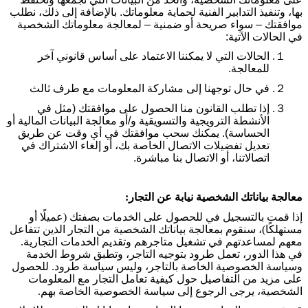
بها، وتنفيذ التدابير الفنية لحماية معلوماتك. بالإضافة إلى ذلك، نطلب
موافقتك – سواء صريحة أو ضمنية – لمعالجة معلوماتك الشخصية
في الحالات الآتية
:
１.
الحالات التي لا يمكننا الاعتماد على أساس قانوني آخر
للمعالجة
.
２.
في حال توجهنا إلى مشاركة المعلومات مع طرف ثالث
３.
إذا تطلب القانون منا الحصول على موافقتك (مثل في
الأنشطة الترويجية والتسويقية و/أو معالجة البيانات المالية أو
الحساسة). يمكنك سحب موافقتك في أي وقت عن طريق
تعديل تفضيلات الاتصال الخاصة بك، أو إلغاء الاشتراك في
اتصالاتنا، أو الاتصال بنا مباشرة.
معالجة بياناتك الشخصية نيابة عن التجار
:
إذا قمت بالتسجيل في للحصول على الخدمات بصفتك (عميلًا أو
مستهلكًا)، سنقوم بمعالجة بياناتك الشخصية من التجار الذين تتفاعل
معهم لمساعدتهم في تشغيل متاجرهم وتقديم الخدمات التجارية.
في هذا الدور، تعمل طرود بتوجيه التاجر، وتطبق شروط الخدمة
وسياسة الخصوصية الخاصة بالتاجر، وليس سياسة طرود. للحصول
على مزيد من التفاصيل حول كيفية تعامل التجار مع المعلومات
الشخصية، يرجى الرجوع إلى سياسة الخصوصية الخاصة بهم
.