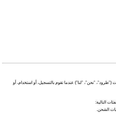
طرود"، "نحن"، "لنا") عندما تقوم بالتسجيل، أو استخدام، أو
ات التالية:
يات الشحن
.