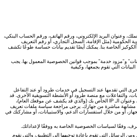
ك، وعنوان البريد الإلكتروني، ورقم الهاتف، ورقم الحساب البنكي،
وية الحكومية (مثل الإقامة، السجل التجاري، أو رقم التعريف
كوكيز الخاصة بنا. يمكنك أيضًا تقديم بيانات حساسة طوعًا تكشف
بيانات" و"مزود خدمة" بموجب قوانين الخصوصية المعمول بها. يجب
بيانات التي تقوم بجمعها، وكيفية
رى التي تقدمها عند التسجيل في خدمات طرود أو عند التفاعل
لبات، والتفاعلات مع منصة طرود أو الأنشطة التسويقية الأخرى. قد
وعنوان الـ
IP
الخاص بك (والذي قد يكشف عن موقعك العام)،
يات مشابهة مباشرة من جهازك. يرجى مراجعة سياسة ملفات تعريف
لجهاز، أو من خلال استفسارات الدعم، والاستبيانات، أو مشاركتك في
ف، وفقًا لسياسات الخصوصية الخاصة به ووفقًا لإعداداتك
.
ن الرسائل التي تقوم بإعادة توجيهها إلى التطبيق، والتي نقوم