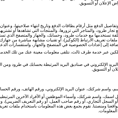
ض الإعلان أو التسويق.
ل الدفع مثل أرقام بطاقات الدفع وتاريخ انتهاء صلاحيتها، وعنوان ال
ار طرود، والمتاجر التي تزورها، والمنتجات التي تشاهدها أو تشتريها
ختلفة تستخدمها مع خدمات طرود، وحسابك، والجهاز والمتصفح الذي تست
لفات تعريف الارتباط (الكوكيز)، أو تقنيات مشابهة مباشرة من جهازك.
إضافة إلى إعدادات الخصوصية في المتصفح والجهاز، واستفسارات الدعم،
هلكين عبر خدمة طرف ثالث، نتلقى معلومات معينة عنك من تلك الخد
بريد الإلكتروني في صناديق البريد المرتبطة بحسابك في طرود ومن الرسا
ان أو التسويق.
سم، واسم شركتك، عنوان البريد الإلكتروني، ورقم الهاتف، ورقم الحس
ل اسمك، واسم شركتك، وأسماء الموظفين أو الأفراد الآخرين المرتبطين
أو السجل التجاري، أو رقم صاحب العمل، أو رقم التعريف الضريبي)، و
اقعنا ومنصتنا. نقوم بجمع بعض هذه المعلومات باستخدام ملفات تعريف 
المعلومات.