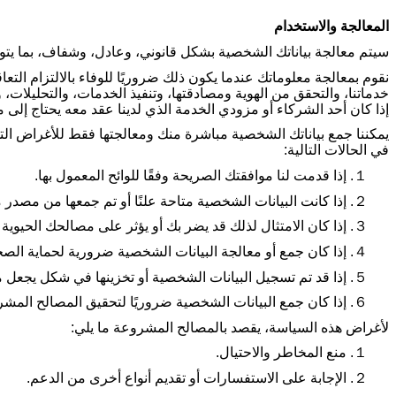
المعالجة والاستخدام
سيتم معالجة بياناتك الشخصية بشكل قانوني، وعادل، وشفاف، بما يتوافق
نقوم بمعالجة معلوماتك عندما يكون ذلك ضروريًا للوفاء بالالتزام الت
خدماتنا، والتحقق من الهوية ومصادقتها، وتنفيذ الخدمات، والتحليلا
إذا كان أحد الشركاء أو مزودي الخدمة الذي لدينا عقد معه يحتاج إلى م
يمكننا جمع بياناتك الشخصية مباشرة منك ومعالجتها فقط للأغراض التي
في الحالات التالية
:
１.
إذا قدمت لنا موافقتك الصريحة وفقًا للوائح المعمول بها
.
２.
إذا كانت البيانات الشخصية متاحة علنًا أو تم جمعها من مصدر م
３.
إذا كان الامتثال لذلك قد يضر بك أو يؤثر على مصالحك الحيوية أ
４.
إذا كان جمع أو معالجة البيانات الشخصية ضرورية لحماية الصحة
５.
إذا قد تم تسجيل البيانات الشخصية أو تخزينها في شكل يجعل م
６.
إذا كان جمع البيانات الشخصية ضروريًا لتحقيق المصالح ال
لأغراض هذه السياسة، يقصد بالمصالح المشروعة ما يلي
:
１.
منع المخاطر والاحتيال
.
２.
الإجابة على الاستفسارات أو تقديم أنواع أخرى من الدعم
.