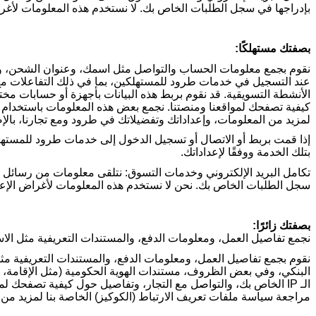
بإدراجها في سجل الطلبات الخاص بك. لا نستخدم هذه المعلومات لأغرا
بصفتك مستهلكًا:
نقوم بجمع معلومات الحساب والتواصل مثل اسمك، وعنوان الشحن، وتفاصي
عند التسجيل في خدمات طرود للمستهلكين، بما في ذلك التفاعلات مع تج
الأنشطة التسويقية. قد نقوم بربط هذه البيانات بأجهزة أو حسابات م
كيفية تصفحك لمواقعنا ومنصتنا. نجمع بعض هذه المعلومات باستخدام م
لمزيد من المعلومات، وإعداداتك وتفضيلاتك في طرود ومع تجارنا، بال
إذا قمت بربط أو الاتصال أو تسجيل الدخول إلى خدمات طرود للمست
بتلك الخدمة ووفقًا لإعداداتك
.
تكامل البريد الإلكتروني وخدمات التسوق: نتلقى معلومات من رسائل ال
سجل الطلبات الخاص بك. نحن لا نستخدم هذه المعلومات لأغراض الإعل
بصفتك زائرًا:
نجمع تفاصيل العمل، ومعلومات الدفع، والمستندات التعريفية مثل الا
نقوم بجمع تفاصيل العمل، ومعلومات الدفع، والمستندات التعريفية مث
البنكي، وفي بعض الظروف، مستندات الهوية الحكومية (مثل الإقامة، 
الـ
IP
الخاص بك، والتواصل مع التجار، وتفاصيل حول كيفية تصفحك لمو
مراجعة سياسة ملفات تعريف الارتباط (الكوكيز) الخاصة بنا لمزيد من 