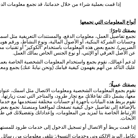
إذا قمت بعملية شراء من خلال خدماتنا، قد نجمع معلومات الدف
أنواع المعلومات التي نجمعها
بصفتك تاجرًا:
نجمع تفاصيل العمل، معلومات الدفع، والمستندات التعريفية مثل اسمك
وحسابات الشركة البنكية، أو الأصول المالية، ونوع النشاط، ورقم هوية 
الضريبي). نجمع بعض هذه المعلومات باستخدام “الكوكيز” أو تقنيات م
عن الأصل العرقي أو الإثني، أو نوع الجنس الخاص بمالك العمل
.
لدعم أعمالك، نقوم بجمع واستخدام المعلومات الشخصية الخاصة بعملائك
عليك التأكد من أنهم يفهمون كيفية قيامك (ونحن نيابةً عنك) بجمع وم
بصفتك عميلًا:
نقوم بجمع المعلومات الشخصية ومعلومات الاتصال مثل اسمك، عنوان 
معها، يشمل ذلك تفاعلاتك مع تجار طرود، والمتاجر التي تمت زيارتها، 
نقوم بربط هذه البيانات بأجهزة أو حسابات مختلفة تستخدمها مع خدم
بالإضافة إلى تفاصيل حول كيفية تصفحك لمواقعنا ومنصتنا. نجمع بعض
الارتباط الخاصة بنا لمزيد من المعلومات، وإعداداتك وتفضيلاتك في ط
الأبحاث
.
إذا قمت بربط أو الاتصال أو تسجيل الدخول إلى خدمات طرود للمستهل
تكامل البريد الإلكتروني وخدمات التسوق: نتلقى معلومات من رسائل ال