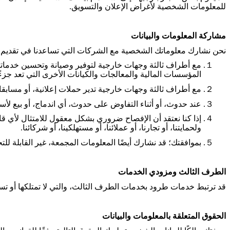
للمعلومات الشخصية لأغراض الإعلان والتسويق
.
مشاركة المعلومات والبيانات
نحن نشارك معلوماتك الشخصية مع الشركات التي تساعدنا في تقديم خدم
１.
مع أطراف ثالثة وجهات خارجية لتوفير وصيانة وتحسين خدماتنا،
المؤسسات المالية والمعالجات والكيانات الأخرى التي تعد جزءًا
２.
مع أطراف ثالثة وجهات خارجية تدير حملات إعلانية، أو مسابقا
３.
عند حدوث، أو أثناء التفاوض على حدوث، أي اندماج، أو بيع لأ
４.
إذا كنا نعتقد أن الإفصاح ضروري بشكل معقول للامتثال لأي قانو
ولحمايتنا، أو تجارنا، أو عملائنا، أو مستهلكينا، أو شركائنا
.
５.
بموافقتك؛ قد نشارك أيضًا المعلومات المجمعة، غير القابلة ل
الطرف الثالث ومزودي الخدمات
قد ترتبط خدمات طرود بخدمات الطرف الثالث، والتي لا تمتلكها أو 
الحقوق المتعلقة بالمعلومات والبيانات