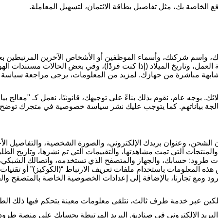
ع الخاصة بك، مثل تفاصيل بطاقة الائتمان، لتسهيل المعاملة.
، واسم شركتك، وأسماء الموظفين أو الأشخاص الآخرين المرتبطين بعمل
العمل، وتاريخ الميلاد (إذا كنت فردًا)، وفي بعض الحالات مستندات اله
شابهة مباشرة من جهازك. لمزيد من المعلومات، يرجى مراجعة سياسة ال
. بوجه عام، نقوم بذلك بناءً على توجيهك، قانونيًا، نعمل كـ "معالج 
عالجة بياناتهم. كما يتوجب عليك نشر سياسة خصوصية في متجرك توضح ال
الشحن، وعنوان بريدك الإلكتروني، والصورة الشخصية، والتفاصيل الأخ
والمنتجات التي تمت مشاهدتها، والتقييمات التي تم نشرها، وتاريخ الط
ات طرود: حسابك، والجهاز والمتصفح الذي تستخدمه، واتصالك الشبكي، 
 هذه المعلومات باستخدام ملفات تعريف الارتباط “(الكوكيز)” أو تقن
رود ومع تجارنا، بالإضافة إلى إعدادات الخصوصية الخاصة بالمتصفح وا
كين عبر خدمة طرف ثالث، نتلقى معلومات معينة يتحكم فيها ذلك الطر
بريد الإلكتروني في صناديق البريد المرتبطة بحسابك على منصة طرود وم