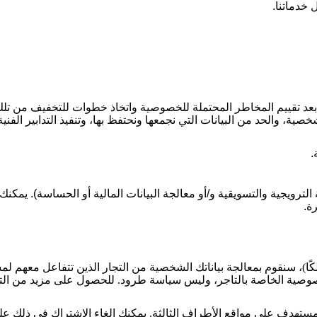
 خدماتنا
.
عد تقييم المخاطر المحتملة للخصوصية واتخاذ خطوات للتخفيف من تل
 والحد من البيانات التي نجمعها ونحتفظ بها، وتنفيذ التدابير الفني
.
الترويجية والتسويقية و/أو معالجة البيانات المالية أو الحساسة). 
رة.
ا)، سنقوم بمعالجة بياناتك الشخصية من التجار الذين تتفاعل معهم ل
صوصية الخاصة بالتاجر، وليس سياسة طرود. للحصول على مزيد من الت
لمستهدف على مواقع الأطراف الثالثة. يمكنك إلغاء الاشتراك في ذلك عل