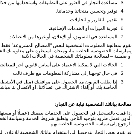
３.
مساعدة التجار في العثور على التطبيقات واستخدامها من خلال
４.
توفير وتحسين منتجاتنا وخدماتنا
.
５.
تقديم التقارير والتحليلات
.
６.
تجربة الميزات أو الخدمات الإضافية
.
７.
المساعدة في التسويق، أو الإعلان، أو غيرها من الاتصالات
.
نقوم بمعالجة المعلومات الشخصية لبعض “المصالح المشروعة” فقط ب
ممارسات الخصوصية الخاصة بنا، ومنحك السيطرة على معلوماتك الشخصية،
أو ضمنية – لمعالجة معلوماتك الشخصية في الحالات الآتية
:
１.
الحالات التي لا يمكننا الاعتماد على أساس قانوني آخر للمعالجة
２.
في حال توجهنا إلى مشاركة المعلومات مع طرف ثالث
３.
إذا تطلب القانون منا الحصول على موافقتك (مثل في الأنشطة 
الخاصة بك، أو إلغاء الاشتراك في اتصالاتنا، أو الاتصال بنا مباش
معالجة بياناتك الشخصية نيابة عن التجار
:
إذا قمت بالتسجيل في للحصول على الخدمات بصفتك (عميلًا أو مستهلكً
الدور، تعمل طرود بتوجيه التاجر، وتطبق شروط الخدمة وسياسة الخ
الرجوع إلى سياسة الخصوصية الخاصة بهم
.
قد يقوم بعض التجار بتوجيهنا إلى استخدام بياناتك الشخصية للإعلان ا